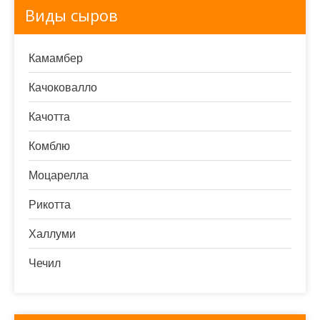
Виды сыров
Камамбер
Качоковалло
Качотта
Комблю
Моцарелла
Рикотта
Халлуми
Чечил