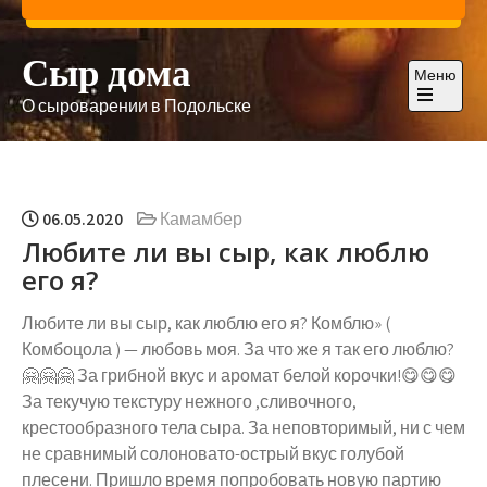
Перейти
к
Сыр дома
содержимому
Меню
О сыроварении в Подольске
Откройте
главное
меню
06.05.2020
Камамбер
Любите ли вы сыр, как люблю
его я?
Любите ли вы сыр, как люблю его я? Комблю» (
Комбоцола ) — любовь моя. За что же я так его люблю?
🤗🤗🤗 За грибной вкус и аромат белой корочки!😋😋😋
За текучую текстуру нежного ,сливочного,
крестообразного тела сыра. За неповторимый, ни с чем
не сравнимый солоновато-острый вкус голубой
плесени. Пришло время попробовать новую партию